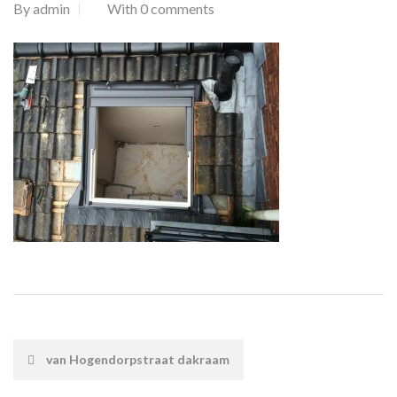
By
admin
With 0 comments
POST
van Hogendorpstraat dakraam
NAVIGATION