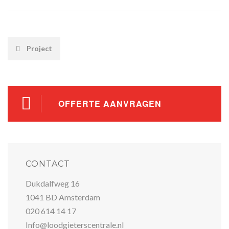
POST
Project
NAVIGATION
OFFERTE AANVRAGEN
CONTACT
Dukdalfweg 16
1041 BD Amsterdam
020 614 14 17
Info@loodgieterscentrale.nl