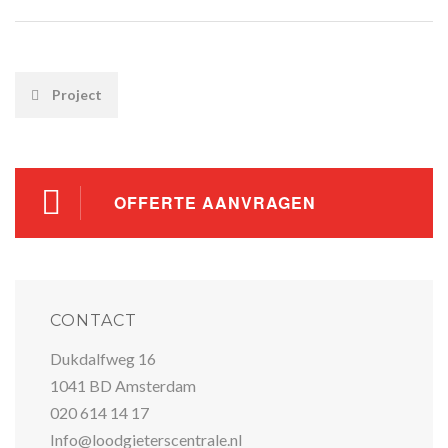
POST
Project
NAVIGATION
OFFERTE AANVRAGEN
CONTACT
Dukdalfweg 16
1041 BD Amsterdam
020 614 14 17
Info@loodgieterscentrale.nl