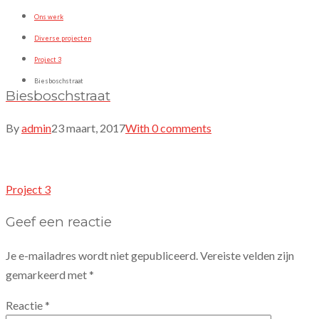
Ons werk
Diverse projecten
Project 3
Biesboschstraat
Biesboschstraat
By
admin
23 maart, 2017
With 0 comments
Post
Project 3
navigation
Geef een reactie
Je e-mailadres wordt niet gepubliceerd.
Vereiste velden zijn
gemarkeerd met
*
Reactie
*